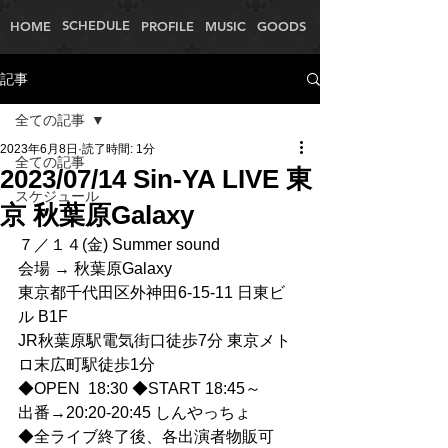
SCHEDULE
HOME
PROFILE
MUSIC
GOODS
記事
全ての記事
2023年6月8日
読了時間: 1分
全ての記事
2023/07/14 Sin-YA LIVE 東
スケジュール
京 秋葉原Galaxy
７／１４(金) Summer sound
会場 → 秋葉原Galaxy
東京都千代田区外神田6-15-11 日東ビ
ル B1F
JR秋葉原駅電気街口徒歩7分 東京メト
ロ末広町駅徒歩1分
◆OPEN  18:30 ◆START 18:45～
出番→20:20-20:45 しんやっちょ
◆全ライブ終了後、各出演者物販可