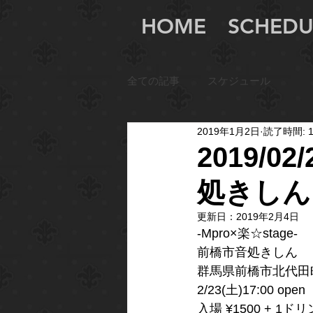
HOME
SCHEDU
全ての記事
スケジュール
2019年1月2日
読了時間: 
2019/02
処きしん
更新日：
2019年2月4日
-Mpro×楽☆stage-
前橋市音処きしん
群馬県前橋市北代田町6
2/23(土)17:00 open
入場 ¥1500 + 1ド