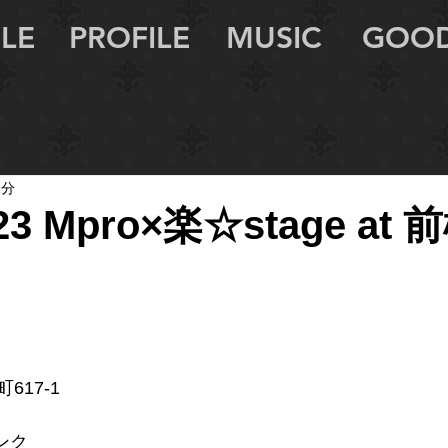
LE
PROFILE
MUSIC
GOO
1分
/23 Mpro×楽☆stage at
17-1
リンク