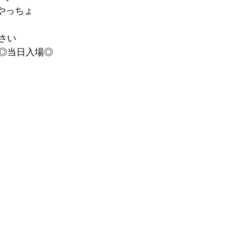
しんやっちょ
さい
◎当日入場◎